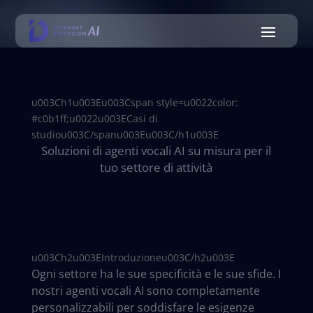
u003Ch1u003Eu003Cspan style=u0022color:
#c0b1ff;u0022u003ECasi di
studiou003C/spanu003Eu003C/h1u003E
Soluzioni di agenti vocali AI su misura per il
tuo settore di attività
u003Ch2u003EIntroduzioneu003C/h2u003E
Ogni settore ha le sue specificità e le sue sfide. I
nostri agenti vocali AI sono completamente
personalizzabili per soddisfare le esigenze