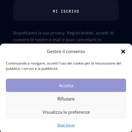
MI ISCRIVO
Rispettiamo la tua privacy. Registrandoti, accetti di
ricevere le nostre e-mail e puoi cancellarti in
qualsiasi momento. Per maggiori informazioni,
Gestire il consenso
consulta la nostra
nota legale
Continuando a navigare, accetti l'uso dei cookie per la misurazione del
pubblico, i servizi e la pubblicità.
2025 internetdiffusion.ai - Powered by
Internet
Diffusion
Accetta
I tuoi dati trattati da AI rimangono in Svizzera, su
Rifiutare
server sicuri a Zurigo.
Visualizza le preferenze
Note legali