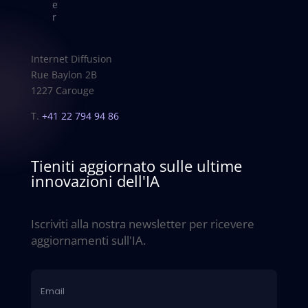
e
r
Internet Diffusion
Rue Baylon 2B
1227 Carouge
T.
+41 22 794 94 86
Tieniti aggiornato sulle ultime
innovazioni dell'IA
Iscriviti alla nostra newsletter per ricevere
aggiornamenti sull'IA.