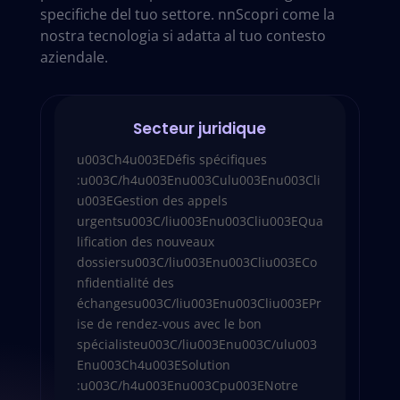
specifiche del tuo settore. nnScopri come la
nostra tecnologia si adatta al tuo contesto
aziendale.
Secteur juridique
u003Ch4u003EDéfis spécifiques
:u003C/h4u003Enu003Culu003Enu003Cli
u003EGestion des appels
urgentsu003C/liu003Enu003Cliu003EQua
lification des nouveaux
dossiersu003C/liu003Enu003Cliu003ECo
nfidentialité des
échangesu003C/liu003Enu003Cliu003EPr
ise de rendez-vous avec le bon
spécialisteu003C/liu003Enu003C/ulu003
Enu003Ch4u003ESolution
:u003C/h4u003Enu003Cpu003ENotre