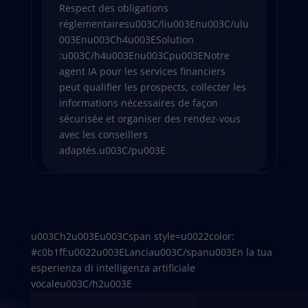
Respect des obligations
réglementairesu003C/liu003Enu003C/ulu
003Enu003Ch4u003ESolution
:u003C/h4u003Enu003Cpu003ENotre
agent IA pour les services financiers
peut qualifier les prospects, collecter les
informations nécessaires de façon
sécurisée et organiser des rendez-vous
avec les conseillers
adaptés.u003C/pu003E
u003Ch2u003Eu003Cspan style=u0022color:
#c0b1ff;u0022u003ELanciau003C/spanu003En la tua
esperienza di intelligenza artificiale
vocaleu003C/h2u003E