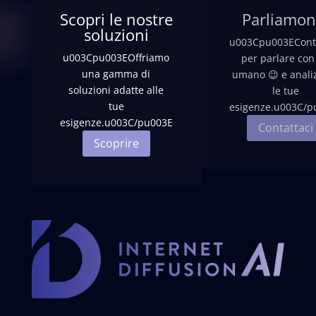
Scopri le nostre
Parliamon
soluzioni
u003Cpu003EConta
u003Cpu003EOffriamo
per parlare con
una gamma di
umano 😉 e anali
soluzioni adatte alle
le tue
tue
esigenze.u003C/p
esigenze.u003C/pu003E
Contattaci
Scoprire